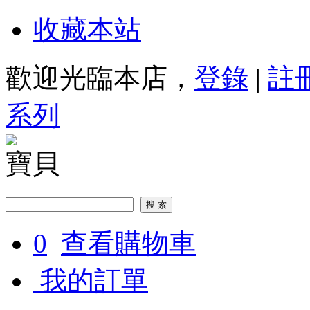
收藏本站
歡迎光臨本店，
登錄
|
註
系列
寶貝
0
查看購物車
我的訂單