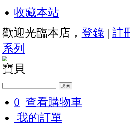
收藏本站
歡迎光臨本店，
登錄
|
註
系列
寶貝
0
查看購物車
我的訂單