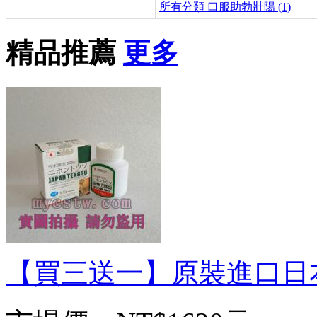
所有分類
口服助勃壯陽 (1)
精品推薦
更多
【買三送一】原裝進口日本