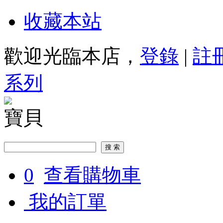
收藏本站
歡迎光臨本店，
登錄
|
註
系列
寶貝
0
查看購物車
我的訂單