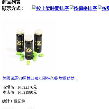
商品列表
顯示方式：
美國保羅V8男性口服壯陽持久藥 增硬助勃...
市場價：
NT$2376元
本店價：
NT$1980元
總計
1
個記錄