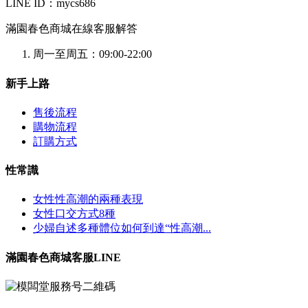
LINE ID：mycs686
滿園春色商城在線客服解答
周一至周五：09:00-22:00
新手上路
售後流程
購物流程
訂購方式
性常識
女性性高潮的兩種表現
女性口交方式8種
少婦自述多種體位如何到達“性高潮...
滿園春色商城客服LINE