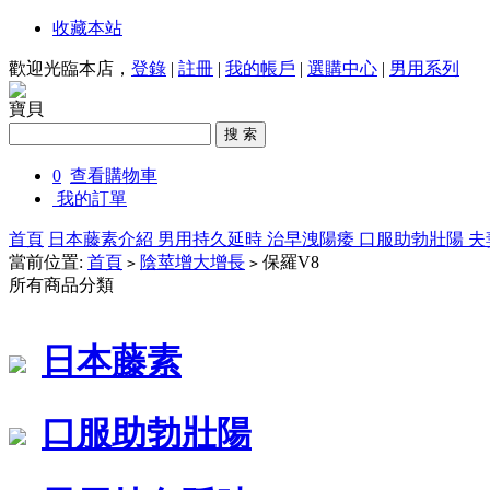
收藏本站
歡迎光臨本店，
登錄
|
註冊
|
我的帳戶
|
選購中心
|
男用系列
寶貝
0
查看購物車
我的訂單
首頁
日本藤素介紹
男用持久延時
治早洩陽痿
口服助勃壯陽
夫
當前位置:
首頁
陰莖增大增長
保羅V8
>
>
所有商品分類
日本藤素
口服助勃壯陽