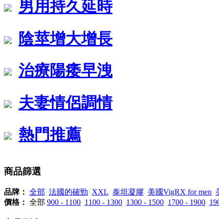
男用持久延時
陰莖增大增長
治療陽痿早洩
夫妻情侶調情
熱門推薦
商品篩選
品牌：
全部
法國的確勁
XXL
泰坦凝膠
美國VigRX for men
價格：
全部
900 - 1100
1100 - 1300
1300 - 1500
1700 - 1900
19