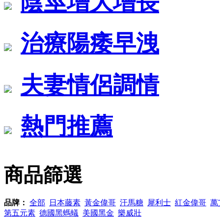
陰莖增大增長
治療陽痿早洩
夫妻情侶調情
熱門推薦
商品篩選
品牌：
全部
日本藤素
黃金偉哥
汗馬糖
犀利士
紅金偉哥
萬
第五元素
德國黑螞蟻
美國黑金
樂威壯