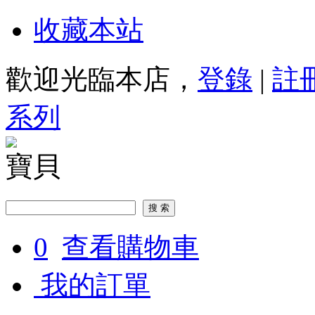
收藏本站
歡迎光臨本店，
登錄
|
註
系列
寶貝
0
查看購物車
我的訂單