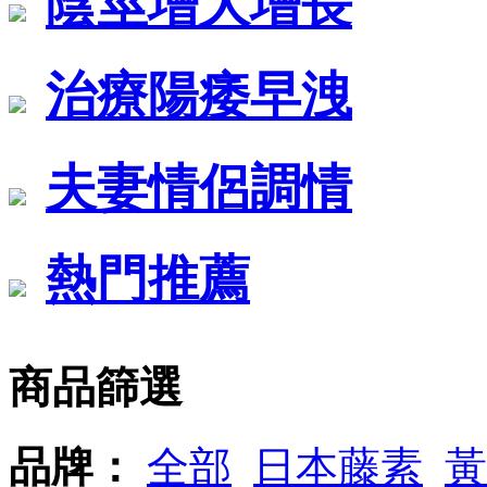
陰莖增大增長
治療陽痿早洩
夫妻情侶調情
熱門推薦
商品篩選
品牌：
全部
日本藤素
黃