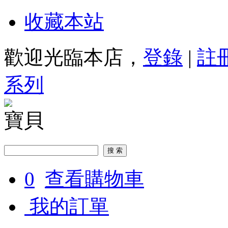
收藏本站
歡迎光臨本店，
登錄
|
註
系列
寶貝
0
查看購物車
我的訂單