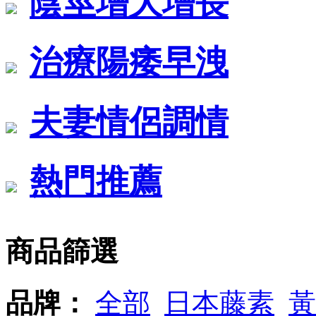
陰莖增大增長
治療陽痿早洩
夫妻情侶調情
熱門推薦
商品篩選
品牌：
全部
日本藤素
黃