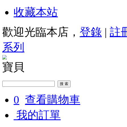
收藏本站
歡迎光臨本店，
登錄
|
註
系列
寶貝
0
查看購物車
我的訂單