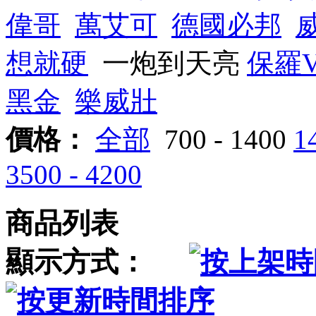
偉哥
萬艾可
德國必邦
想就硬
一炮到天亮
保羅V
黑金
樂威壯
價格：
全部
700 - 1400
1
3500 - 4200
商品列表
顯示方式：