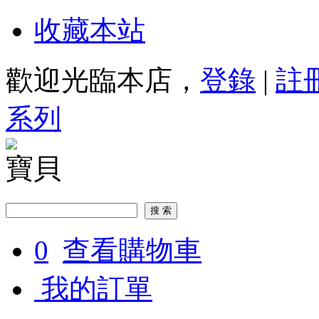
收藏本站
歡迎光臨本店，
登錄
|
註
系列
寶貝
0
查看購物車
我的訂單