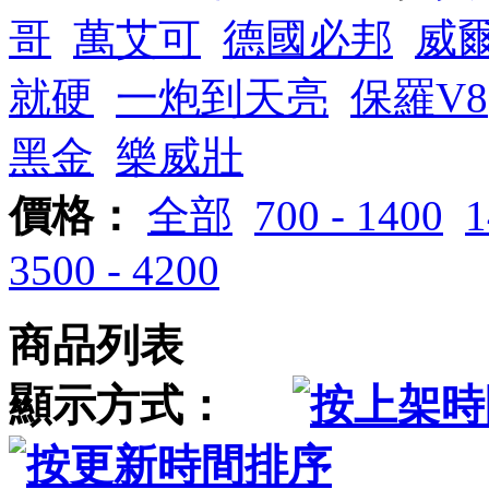
哥
萬艾可
德國必邦
威
就硬
一炮到天亮
保羅V8
黑金
樂威壯
價格：
全部
700 - 1400
1
3500 - 4200
商品列表
顯示方式：