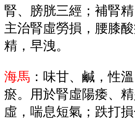
腎、膀胱三經；補腎精
主治腎虛勞損，腰膝酸
精，早洩。
海馬
：味甘、鹹，性溫。
瘀。用於腎虛陽痿、精
虛，喘息短氣；跌打損