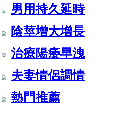
男用持久延時
陰莖增大增長
治療陽痿早洩
夫妻情侶調情
熱門推薦