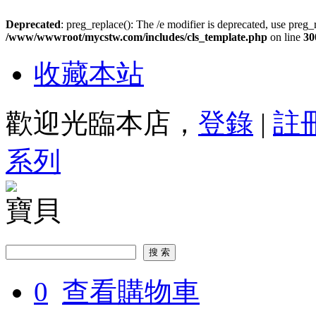
Deprecated
: preg_replace(): The /e modifier is deprecated, use preg_
/www/wwwroot/mycstw.com/includes/cls_template.php
on line
30
收藏本站
歡迎光臨本店，
登錄
|
註
系列
寶貝
0
查看購物車