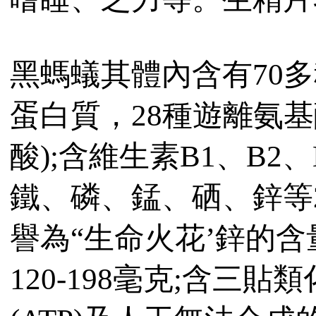
黑螞蟻其體內含有70多
蛋白質，28種遊離氨基
酸);含維生素B1、B2、
鐵、磷、錳、硒、鋅等
譽為“生命火花’鋅的
120-198毫克;含三