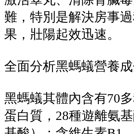
難，特別是解決房事過
果，壯陽起效迅速。
全面分析黑螞蟻營養成
黑螞蟻其體內含有70多
蛋白質，28種遊離氨
基酸）；含維生素B1、