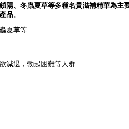
鎖陽、冬蟲夏草等多種名貴滋補精華為主
產品
。
蟲夏草等
欲減退，勃起困難等人群