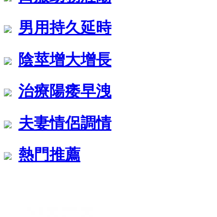
男用持久延時
陰莖增大增長
治療陽痿早洩
夫妻情侶調情
熱門推薦