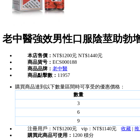
老中醫強效男性口服陰莖助勃
本店售價：
NT$1200元
NT$1440元
商品貨号：
ECS000188
商品品牌：
老中醫
商品點擊數：
11957
購買商品達到以下數量區間時可享受的優惠價格：
數量
3
6
9
注冊用戶：
NT$1200元
vip：
NT$1140元
收藏
|
推
購買此商品可使用：
1200 積分