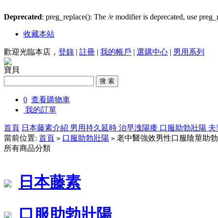
Deprecated
: preg_replace(): The /e modifier is deprecated, use preg
收藏本站
歡迎光臨本店，
登錄
|
註冊
|
我的帳戶
|
選購中心
|
男用系列
寶貝
0
查看購物車
我的訂單
首頁
日本藤素介紹
男用持久延時
治早洩陽痿
口服助勃壯陽
夫
當前位置:
首頁
口服助勃壯陽
老中醫強效男性口服陰莖助勃
>
>
所有商品分類
日本藤素
口服助勃壯陽