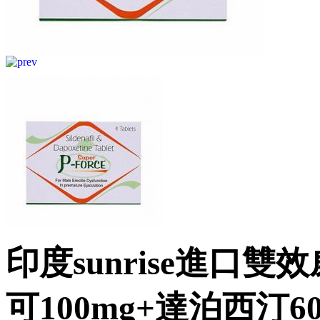
印度sunrise進口雙效威
可100mg+達泊西汀60