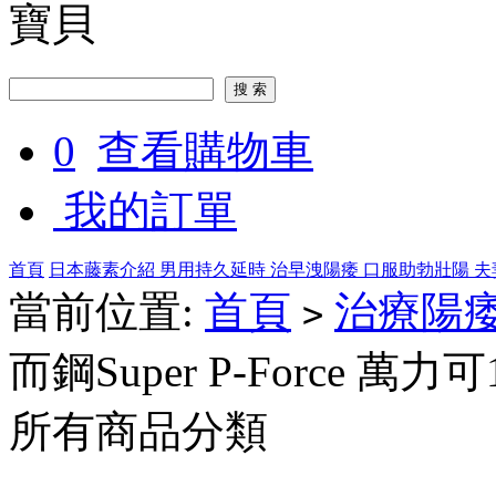
寶貝
0
查看購物車
我的訂單
首頁
日本藤素介紹
男用持久延時
治早洩陽痿
口服助勃壯陽
夫
當前位置:
首頁
治療陽
>
而鋼Super P-Force 萬力
所有商品分類