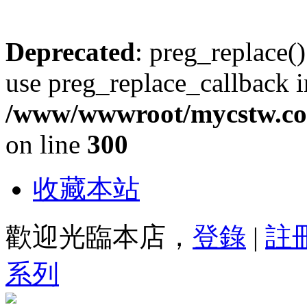
Deprecated
: preg_replace()
use preg_replace_callback i
/www/wwwroot/mycstw.com
on line
300
收藏本站
歡迎光臨本店，
登錄
|
註
系列