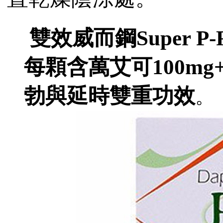
雙效威而鋼Super P-F
每顆含萬艾可100mg
勃與延時雙重功效
。