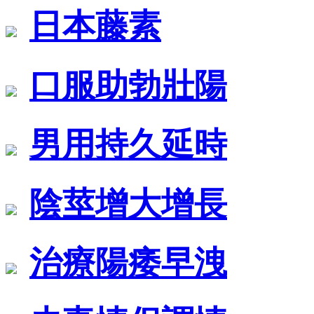
日本藤素
口服助勃壯陽
男用持久延時
陰莖增大增長
治療陽痿早洩