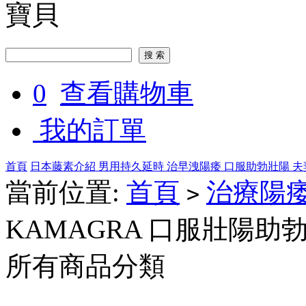
寶貝
0
查看購物車
我的訂單
首頁
日本藤素介紹
男用持久延時
治早洩陽痿
口服助勃壯陽
夫
當前位置:
首頁
治療陽
>
KAMAGRA 口服壯陽助勃
所有商品分類