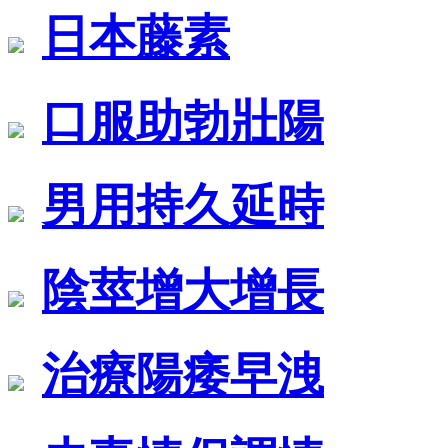
日本藤素
口服助勃壯陽
男用持久延時
陰莖增大增長
治療陽痿早洩