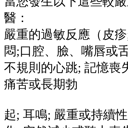
當您發生以下這些較嚴
醫：
嚴重的過敏反應（皮疹;
悶;口腔、臉、嘴唇或舌
不規則的心跳; 記憶喪失
痛苦或長期勃
起; 耳鳴; 嚴重或持續