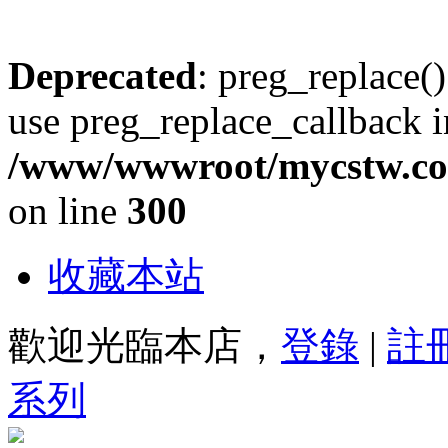
Deprecated
: preg_replace()
use preg_replace_callback i
/www/wwwroot/mycstw.com
on line
300
收藏本站
歡迎光臨本店，
登錄
|
註
系列