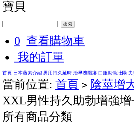
寶貝
0
查看購物車
我的訂單
首頁
日本藤素介紹
男用持久延時
治早洩陽痿
口服助勃壯陽
夫
當前位置:
首頁
陰莖增
>
XXL男性持久助勃增強增長
所有商品分類