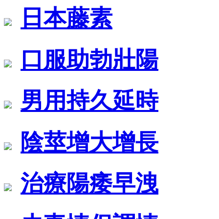
日本藤素
口服助勃壯陽
男用持久延時
陰莖增大增長
治療陽痿早洩