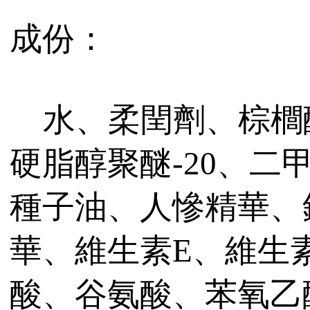
成份：
水、柔閏劑、棕櫚
硬脂醇聚醚-20、二
種子油、人慘精華、
華、維生素E、維生
酸、谷氨酸、苯氧乙