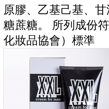
原膠、乙基己基、甘
糖蔗糖。 所列成份符合
化妝品協會）標準