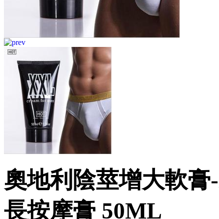
奧地利陰莖增大軟膏-
長按摩膏 50ML