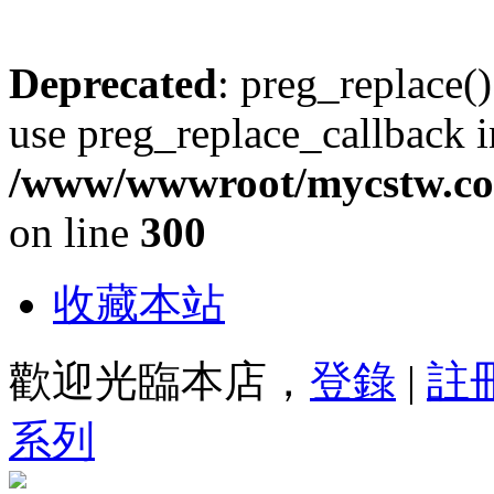
Deprecated
: preg_replace()
use preg_replace_callback i
/www/wwwroot/mycstw.com
on line
300
收藏本站
歡迎光臨本店，
登錄
|
註
系列