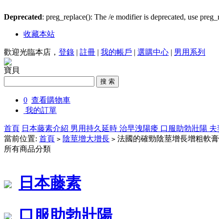
Deprecated
: preg_replace(): The /e modifier is deprecated, use preg
收藏本站
歡迎光臨本店，
登錄
|
註冊
|
我的帳戶
|
選購中心
|
男用系列
寶貝
0
查看購物車
我的訂單
首頁
日本藤素介紹
男用持久延時
治早洩陽痿
口服助勃壯陽
夫
當前位置:
首頁
陰莖增大增長
法國的確勁陰莖增長增粗軟膏-DE
>
>
所有商品分類
日本藤素
口服助勃壯陽