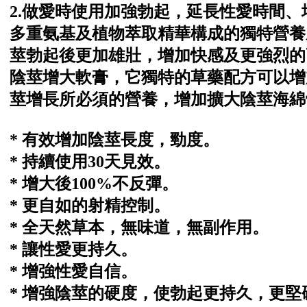
2.做愛時使用加強勃起，延長性愛時間
多重氨基及植物萃取精華構成的獨特營養
莖勃起後更加雄壯，增加快感及更強烈的
陰莖增大軟膏，它獨特的草藥配方可以增
莖增長所必須的營養，增加擴大陰莖海綿
* 有效增加陰莖長度，勁度。
* 持續使用30天見效。
* 增大後100%不反彈。
* 更自如的射精控制。
* 全天然草本，無味道，無副作用。
* 讓性愛更持久。
* 增強性愛自信。
* 增強陰莖的硬度，使勃起更持久，更堅