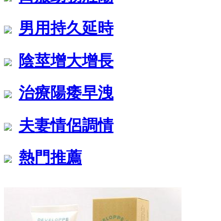
男用持久延時
陰莖增大增長
治療陽痿早洩
夫妻情侶調情
熱門推薦