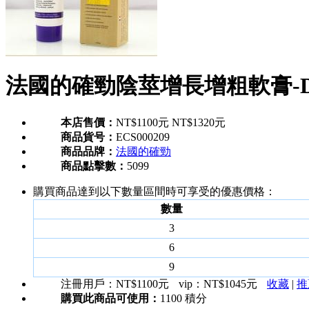
法國的確勁陰莖增長增粗軟膏-DE
本店售價：
NT$1100元
NT$1320元
商品貨号：
ECS000209
商品品牌：
法國的確勁
商品點擊數：
5099
購買商品達到以下數量區間時可享受的優惠價格：
數量
3
6
9
注冊用戶：
NT$1100元
vip：
NT$1045元
收藏
|
推
購買此商品可使用：
1100 積分