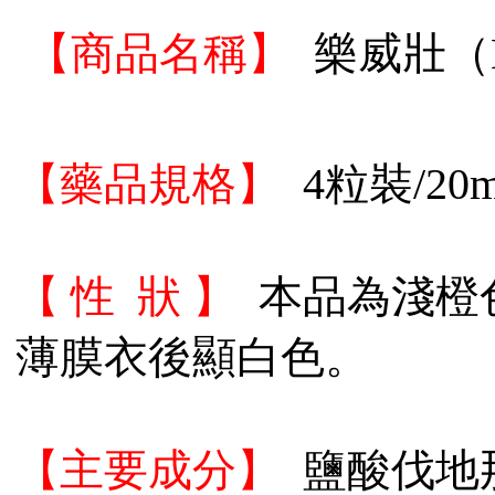
【商品名
稱】
樂威壯（Le
【藥品規格】
4粒裝/20m
【 性 狀 】
本品為淺橙
薄膜衣後顯白色。
【主要成分】
鹽酸伐地