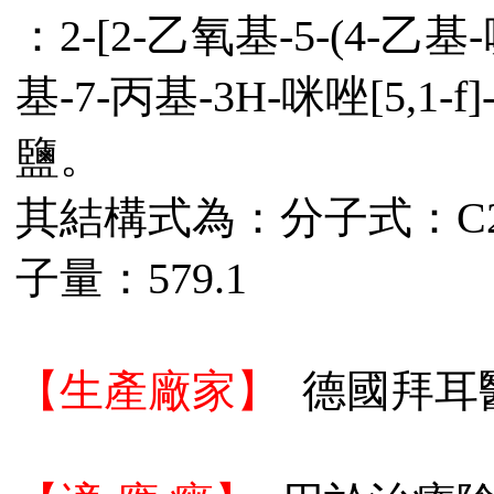
：2-[2-乙氧基-5-(4-乙基
基-7-丙基-3H-咪唑[5,1-f
鹽。
其結構式為：分子式：C23H
子量：579.1
【生產廠家】
德國拜耳