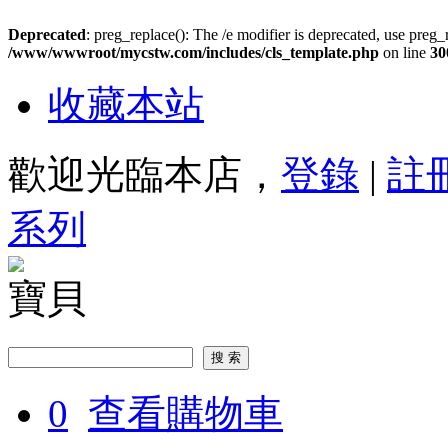
Deprecated
: preg_replace(): The /e modifier is deprecated, use preg_
/www/wwwroot/mycstw.com/includes/cls_template.php
on line
30
收藏本站
歡迎光臨本店，
登錄
|
註
系列
寶貝
0
查看購物車