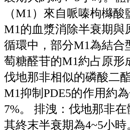
（M1）來自哌嗪枸櫞酸
M1的血漿消除半衰期與
循環中，部分M1為結合
萄糖醛苷的M1約占原形
伐地那非相似的磷酸二
M1抑制PDE5的作用約
7%。 排洩：伐地那非在
其終末半衰期為4~5小