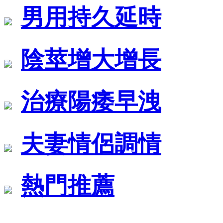
男用持久延時
陰莖增大增長
治療陽痿早洩
夫妻情侶調情
熱門推薦