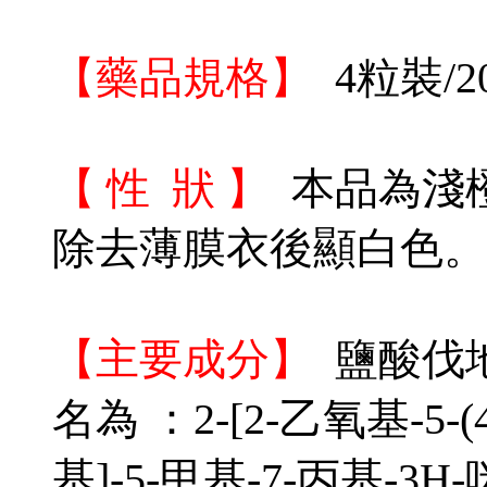
【藥品規格】
4粒裝/2
【 性 狀 】
本品為淺
除去薄膜衣後顯白色。
【主要成分】
鹽酸伐地
名為 ：2-[2-乙氧基-5-
基]-5-甲基-7-丙基-3H-咪唑