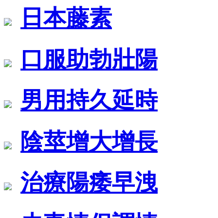
日本藤素
口服助勃壯陽
男用持久延時
陰莖增大增長
治療陽痿早洩