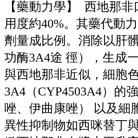
【藥動力學】 西地那非
用度約40%。其藥代動
劑量成比例。消除以肝髒
功酶3A4途 徑），生
與西地那非近似，細胞色素
3A4（CYP4503A4
唑、伊曲康唑） 以及細胞色
異性抑制物如西咪替丁