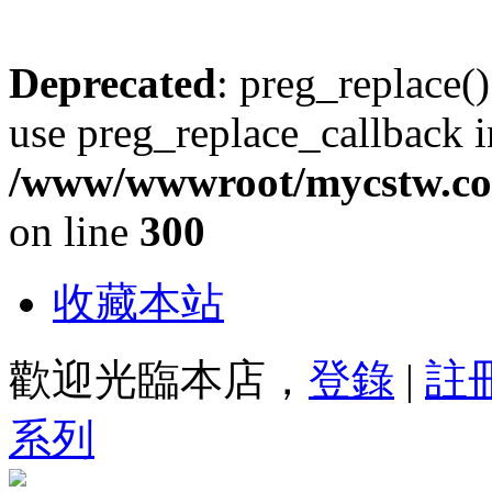
Deprecated
: preg_replace()
use preg_replace_callback i
/www/wwwroot/mycstw.com
on line
300
收藏本站
歡迎光臨本店，
登錄
|
註
系列