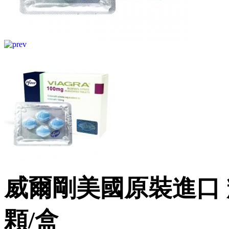
威爾剛美國原裝進口 
顆/盒