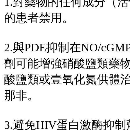
1.對藥物的任何成分（
的患者禁用。
2.與PDE抑制在NO/c
劑可能增強硝酸鹽類藥
酸鹽類或壹氧化氮供體
那非。
3.避免HIV蛋白激酶