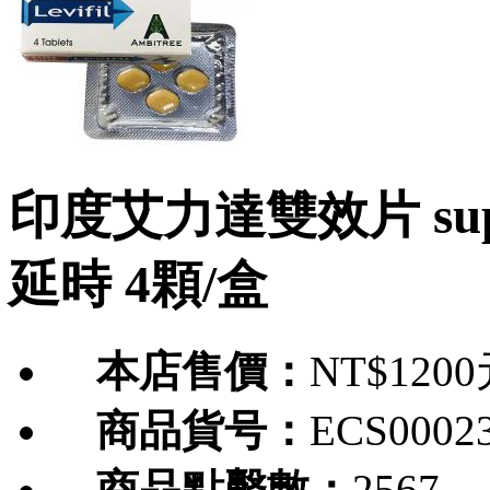
印度艾力達雙效片 supe
延時 4顆/盒
本店售價：
NT$120
商品貨号：
ECS0002
商品點擊數：
2567