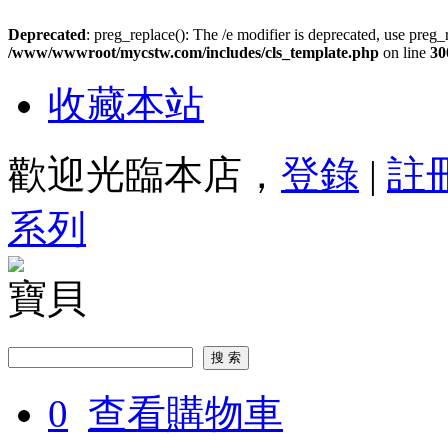
Deprecated
: preg_replace(): The /e modifier is deprecated, use preg_
/www/wwwroot/mycstw.com/includes/cls_template.php
on line
30
收藏本站
歡迎光臨本店，
登錄
|
註
系列
寶貝
0
查看購物車