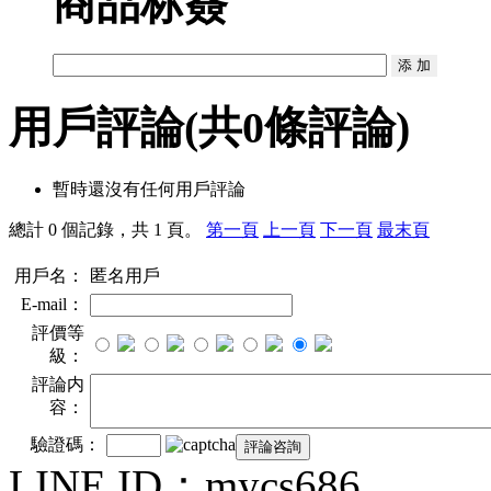
商品标簽
用戶評論
(共
0
條評論)
暫時還沒有任何用戶評論
總計 0 個記錄，共 1 頁。
第一頁
上一頁
下一頁
最末頁
用戶名：
匿名用戶
E-mail：
評價等
級：
評論内
容：
驗證碼：
LINE ID：mycs686