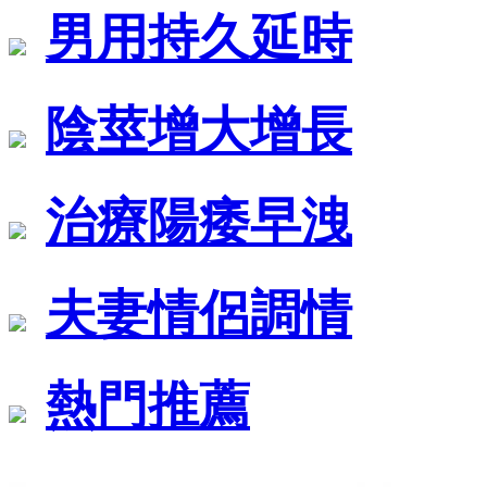
男用持久延時
陰莖增大增長
治療陽痿早洩
夫妻情侶調情
熱門推薦