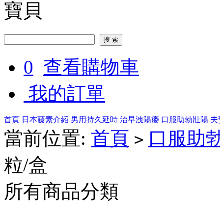
寶貝
0
查看購物車
我的訂單
首頁
日本藤素介紹
男用持久延時
治早洩陽痿
口服助勃壯陽
夫
當前位置:
首頁
口服助
>
粒/盒
所有商品分類