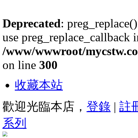
Deprecated
: preg_replace()
use preg_replace_callback i
/www/wwwroot/mycstw.com
on line
300
收藏本站
歡迎光臨本店，
登錄
|
註
系列