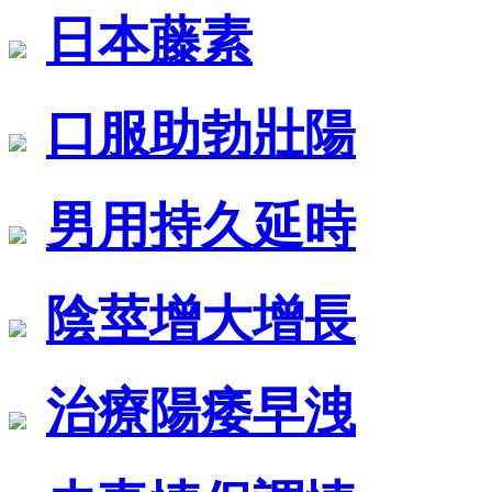
日本藤素
口服助勃壯陽
男用持久延時
陰莖增大增長
治療陽痿早洩