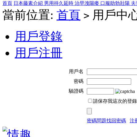
首頁
日本藤素介紹
男用持久延時
治早洩陽痿
口服助勃壯陽
夫
當前位置:
首頁
用戶中
>
用戶登錄
用戶注冊
用戶名
密碼
驗證碼
請保存我這次的登錄
密碼問題找回密碼
注