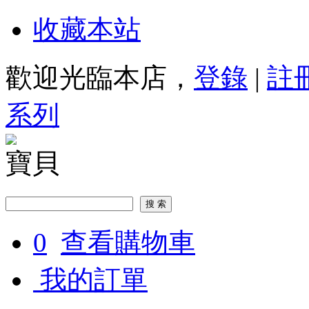
收藏本站
歡迎光臨本店，
登錄
|
註
系列
寶貝
0
查看購物車
我的訂單