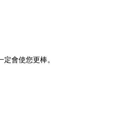
。
一定會使您更棒。