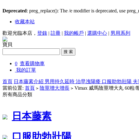
Deprecated
: preg_replace(): The /e modifier is deprecated, use preg
收藏本站
歡迎光臨本店，
登錄
|
註冊
|
我的帳戶
|
選購中心
|
男用系列
寶貝
0
查看購物車
我的訂單
首頁
日本藤素介紹
男用持久延時
治早洩陽痿
口服助勃壯陽
夫
當前位置:
首頁
陰莖增大增長
Vimax 威馬陰莖增大丸 60粒/
>
>
所有商品分類
日本藤素
口服助勃壯陽