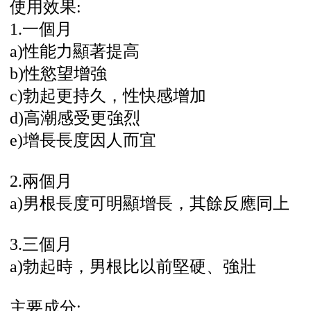
使用效果:
1.一個月
a)性能力顯著提高
b)性慾望增強
c)勃起更持久，性快感增加
d)高潮感受更強烈
e)增長長度因人而宜
2.兩個月
a)男根長度可明顯增長，其餘反應同上
3.三個月
a)勃起時，男根比以前堅硬、強壯
主要成分: