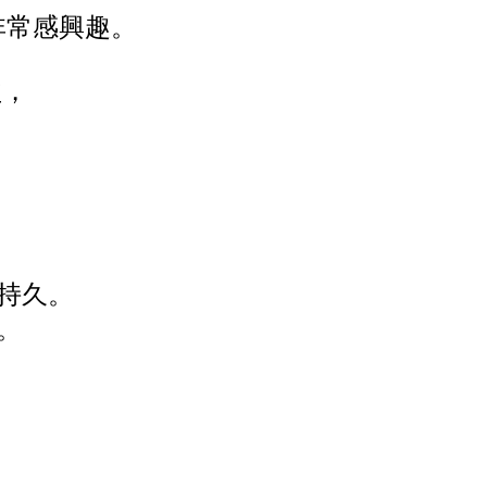
非常感興趣。
益，
更持久。
題。