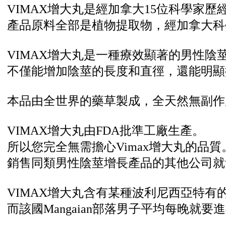
VIMAX增大丸是經加拿大15位科學家
產品原料全部是植物提取物，經加拿大科
VIMAX增大丸是一種療效顯著的男性
不僅能增加陰莖的長度和直徑，還能明顯
本品由全世界的藥草製成，全天然無副作
VIMAX增大丸由FDA批準工廠生產。
所以您完全無需擔心Vimax增大丸的品質
銷售同類男性陰莖增長產品的其他公司就
VIMAX增大丸含有某種波利尼西亞特有
而該國Mangaian部落男子平均每晚就要