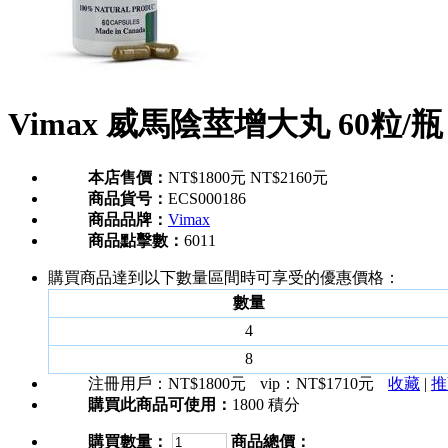
Vimax 威馬陰莖增大丸 60粒/瓶
本店售價：
NT$1800元
NT$2160元
商品貨号：
ECS000186
商品品牌：
Vimax
商品點擊數：
6011
購買商品達到以下數量區間時可享受的優惠價格：
數量
4
8
注冊用戶：
NT$1800元
vip：
NT$1710元
收藏
|
推
購買此商品可使用：
1800 積分
購買數量：
商品總價：