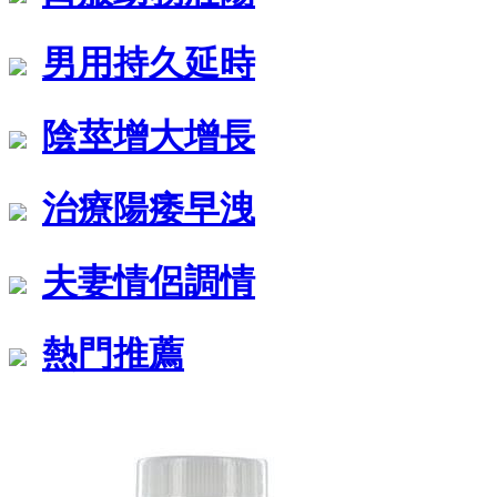
男用持久延時
陰莖增大增長
治療陽痿早洩
夫妻情侶調情
熱門推薦